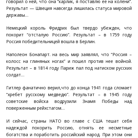
говорил о ней, что она “карлик, я поставлю ее на колени”.
Результат — Швеция навсегда лишилась статуса мировой
державы…
Немецкий король Фридрих был твердо убежден, что
покорит “отсталую Россию”. Результат – в 1759 году
Россия победительницей вошла в Берлин.
Наполеон Бонапарт. на весь мир заявлял, что “Россия –
колосс на глиняных ногах” и пошел против нее войной.
Результат – в 1814 году Париж пал под натиском русских
солдат…
Гитлер фанатично верил,что до конца 1941 года сломает
“хребет русскому медведю”. Результат – в 1945 году
советские войска водрузили Знамя Победы над
поверженным рейхстагом…
И сейчас, страны НАТО во главе с США тешат себя
надеждой покорить Россию, отнять ее несметные
богатства и поработить российский народ. При этом они